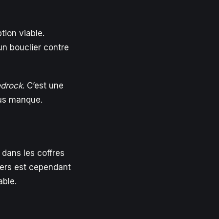
tion viable.
un bouclier contre
drock
. C’est une
ous manque.
 dans les coffres
liers est cependant
able.