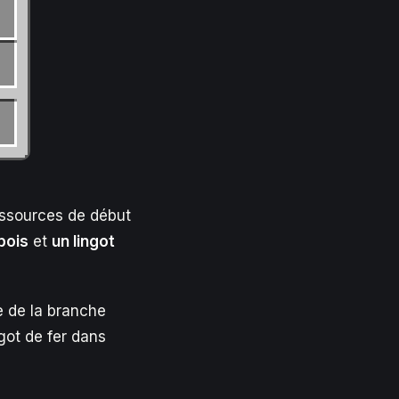
ressources de début
bois
et
un lingot
re de la branche
ngot de fer dans