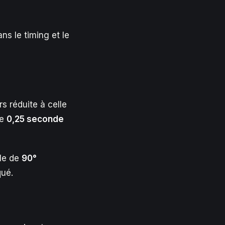
ns le timing et le
s réduite à celle
de
0,25 seconde
gle de
90°
qué.