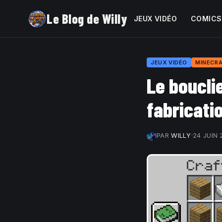
Le Blog de Willy
JEUX VIDÉO
COMICS
JEUX VIDÉO
MINECR
Le boucli
fabricatio
PAR
WILLY
·
24 JUIN 