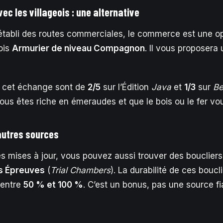
c les villageois : une alternative
établi des routes commerciales, le commerce est une op
ois
Armurier de niveau Compagnon
. Il vous proposera 
e cet échange sont de
2/5
sur l’Édition
Java
et
1/3
sur
Be
 vous êtes riche en émeraudes et que le bois ou le fer v
autres sources
es mises à jour, vous pouvez aussi trouver des boucliers
s Épreuves
(
Trial Chambers
). La durabilité de ces bouc
t entre
50 % et 100 %
. C’est un bonus, pas une source fi