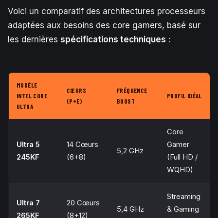
Voici un comparatif des architectures processeurs
adaptées aux besoins des core gamers, basé sur
les dernières
spécifications techniques
:
MODÈLE
CŒURS
FRÉQUENCE
INTEL CORE
PROFIL IDÉAL
(P+E)
BOOST
ULTRA
Core
Ultra 5
14 Cœurs
Gamer
5,2 GHz
245KF
(6+8)
(Full HD /
WQHD)
Streaming
Ultra 7
20 Cœurs
5,4 GHz
& Gaming
265KF
(8+12)