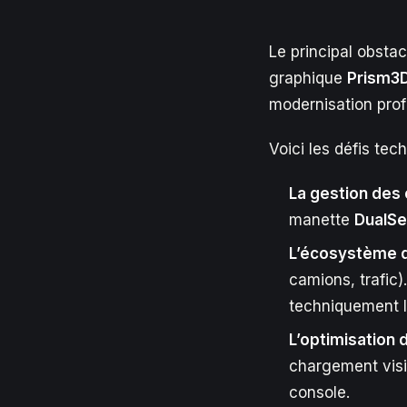
Le principal obsta
graphique
Prism3
modernisation prof
Voici les défis te
La gestion des 
manette
DualS
L’écosystème 
camions, trafic)
techniquement l
L’optimisation 
chargement visi
console.