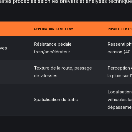
alités probables selon les brevets et analyses technique
APPLICATION DANS ETS2
IMPACT SUR L’
Résistance pédale
Ressenti ph
ives
frein/accélérateur
camion (40 
Texture de la route, passage
Perception 
de vitesses
la pluie sur 
Localisatio
Spatialisation du trafic
véhicules lo
dépassemen