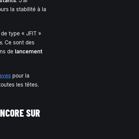
stants
. J’ai
rs la stabilité à la
 de type « JFIT »
s
. Ce sont des
ons de
lancement
aves
pour la
outes les têtes.
ENCORE SUR