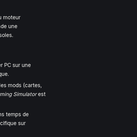
du moteur
nde une
soles.
er PC sur une
que.
 les mods (cartes,
ming Simulator
est
ans temps de
ifique sur