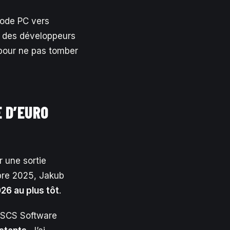
code PC vers
ns des développeurs
r pour ne pas tomber
E D’EURO
r une sortie
obre 2025, Jakub
26 au plus tôt
.
. SCS Software