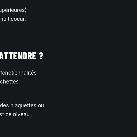
upérieures)
multicoeur,
’ATTENDRE ?
fonctionnalités
âchettes
 des plaquettes ou
st ce niveau