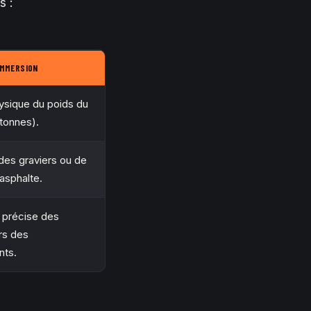
s :
IMMERSION
ysique du poids du
tonnes).
des graviers ou de
l’asphalte.
n précise des
rs des
ts.