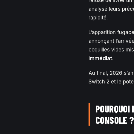
refuse de livrer un
analysé leurs précé
rapidité.
L’apparition fugace
annonçant l’arrivé
coquilles vides mis
immédiat
.
Au final, 2026 s’
Switch 2 et le pote
POURQUOI 
CONSOLE 