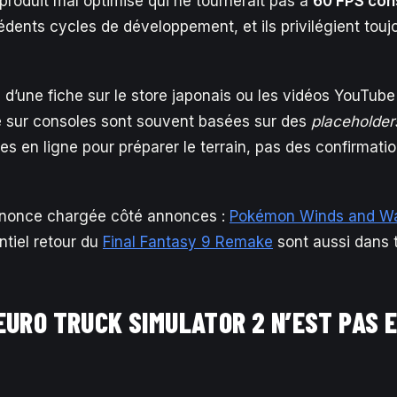
 produit mal optimisé qui ne tournerait pas à
60 FPS con
dents cycles de développement, et ils privilégient toujou
 d’une fiche sur le store japonais ou les vidéos YouTube
e sur consoles sont souvent basées sur des
placeholder
es en ligne pour préparer le terrain, pas des confirmati
annonce chargée côté annonces :
Pokémon Winds and W
ntiel retour du
Final Fantasy 9 Remake
sont aussi dans t
EURO TRUCK SIMULATOR 2 N’EST PAS 
?