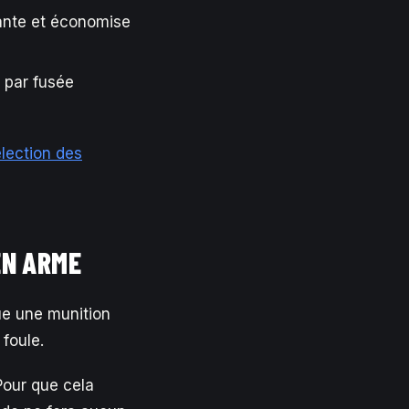
ante et économise
 par fusée
lection des
EN ARME
nue une munition
 foule.
Pour que cela