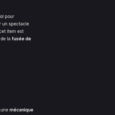
ol pour
 un spectacle
 cet item est
 de la
fusée de
e une
mécanique