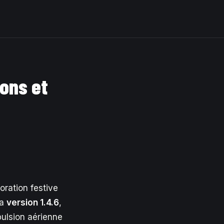
ions et
ration festive
la
version 1.4.6
,
pulsion aérienne