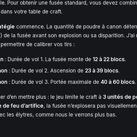
le. Pour obtenir une fusée standard, vous devez combi
dans votre table de craft.
atégie
commence. La quantité de poudre à canon déter
) de la fusée avant son explosion ou sa disparition. J’ai
ermettre de calibrer vos tirs :
on
: Durée de vol 1. La fusée monte de
12 à 22 blocs
.
non
: Durée de vol 2. Ascension de
23 à 39 blocs
.
non
: Durée de vol 3. Portée maximale de
40 à 60 blocs
.
ter d’en mettre plus : le jeu limite le craft à
3 unités de 
e de feu d’artifice
, la fusée n’explosera pas visuellement
avec les élytres, comme nous le verrons plus bas.