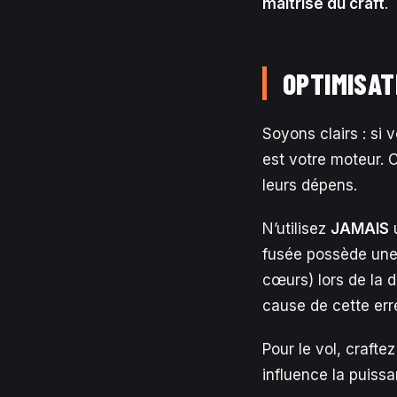
maîtrise du craft
.
OPTIMISAT
Soyons clairs : si 
est votre moteur. 
leurs dépens.
N’utilisez
JAMAIS
fusée possède une 
cœurs) lors de la d
cause de cette err
Pour le vol, craft
influence la puiss