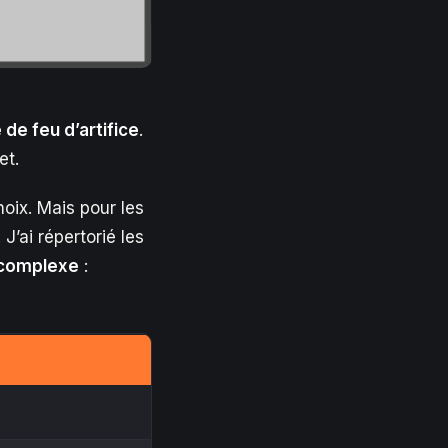
e de feu d’artifice
.
et.
oix. Mais pour les
J’ai répertorié les
l complexe
: