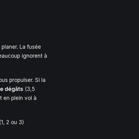
 planer. La fusée
beaucoup ignorent à
us propulser. Si la
de dégâts
(3,5
 en plein vol à
(1, 2 ou 3)