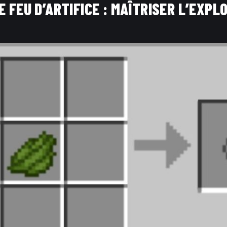
E FEU D’ARTIFICE : MAÎTRISER L’EXPL