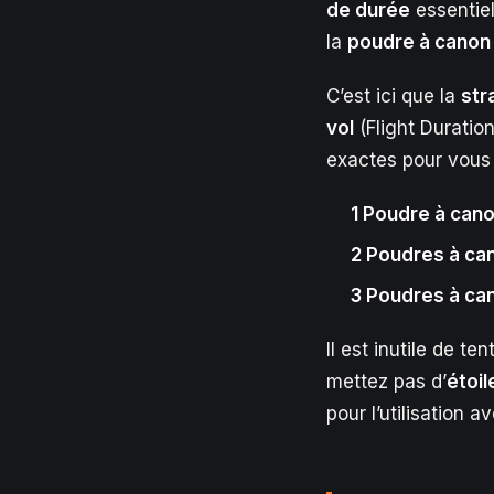
de durée
essentiel
la
poudre à canon
C’est ici que la
str
vol
(Flight Duration
exactes pour vous p
1 Poudre à can
2 Poudres à ca
3 Poudres à ca
Il est inutile de ten
mettez pas d’
étoil
pour l’utilisation 