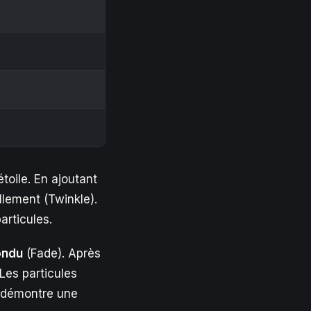
étoile. En ajoutant
llement (Twinkle).
articules.
ondu
(Fade). Après
 Les particules
a démontre une