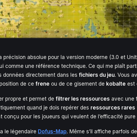
a précision absolue pour la version moderne (3.0 et Uni
ui comme une référence technique. Ce qui me plaît parti
ses données directement dans les
fichiers du jeu
. Vous a
 position de ce
frene
ou de ce gisement de
kobalte
est 
per propre et permet de
filtrer les ressources
avec une f
matiquement quand je dois repérer des
ressources rares
t conçu pour les joueurs qui veulent de l’efficacité pure 
 a le légendaire
Dofus-Map
. Même s’il affiche parfois d