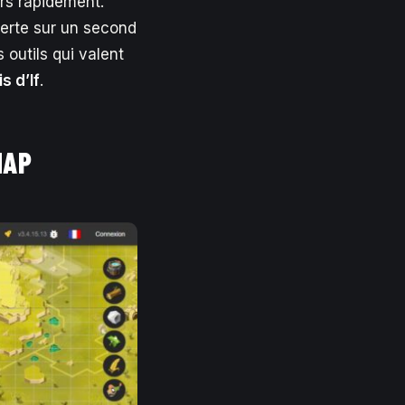
rs rapidement.
verte sur un second
 outils qui valent
s d’If
.
MAP