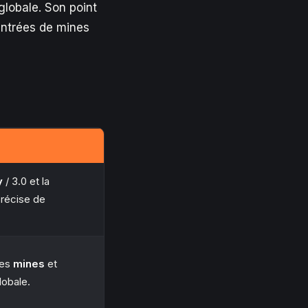
 globale. Son point
entrées de mines
y
/ 3.0 et la
récise de
des
mines
et
lobale.