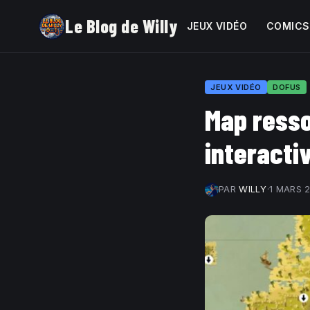
Le Blog de Willy
JEUX VIDÉO
COMICS
JEUX VIDÉO
DOFUS
Map resso
interacti
PAR
WILLY
·
1 MARS 