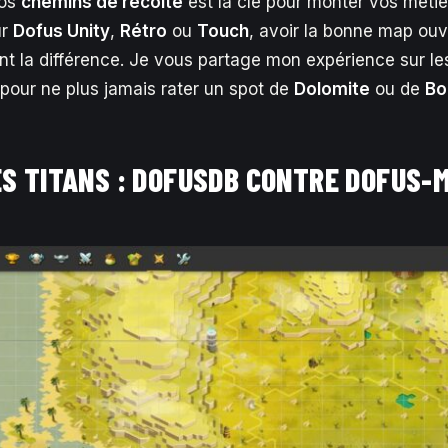
vos
chemins de récolte
est la clé pour monter vos métie
ur
Dofus Unity
,
Rétro
ou
Touch
, avoir la bonne map ou
nt la différence. Je vous partage mon expérience sur les
 pour ne plus jamais rater un spot de
Dolomite
ou de
Boi
ES TITANS : DOFUSDB CONTRE DOFUS-