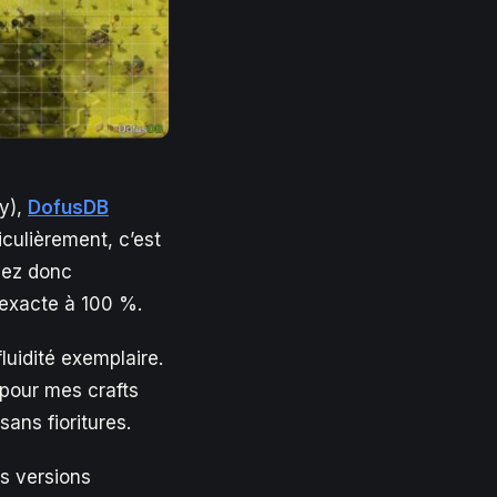
ty),
DofusDB
culièrement, c’est
vez donc
exacte à 100 %.
luidité exemplaire.
pour mes crafts
sans fioritures.
es versions