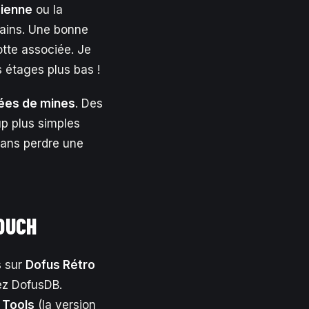
ienne
ou la
ains. Une bonne
otte associée. Je
s étages plus bas !
ées de mines
. Des
p plus simples
sans perdre une
TOUCH
s sur
Dofus Rétro
iez DofusDB.
 Tools
(la version