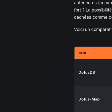
antérieures (comme 
fort ? La possibilit
cachées comme ce
Voici un comparatif
OUTIL
DofusDB
Dofus-Map