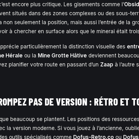
c’est encore plus critique. Les gisements comme l’
Obsid
vent situés dans des zones complexes ou des sous-terr
 non seulement la position, mais aussi l’entrée de la gr
voir à chercher en surface alors que le minerai était troi
’apprécie particulièrement la distinction visuelle des
entr
ne Hérale
ou la
Mine Grotte Hâtive
deviennent beaucou
ez planifier votre route en passant d’un
Zaap
à l’autre 
ROMPEZ PAS DE VERSION : RÉTRO ET 
ci que beaucoup se plantent. Les positions des ressource
vec la version moderne. Si vous jouez à l’ancienne, oubl
des outils spécialisés comme
Dofus-Retro.co
ou
Dofus