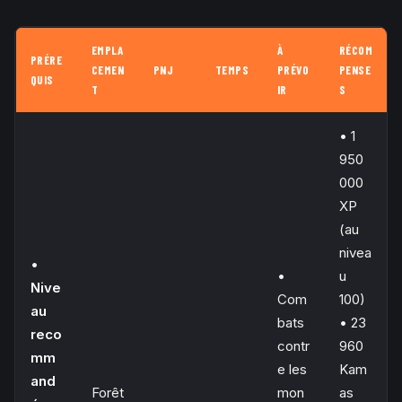
EMPLA
À
RÉCOM
PRÉRE
CEMEN
PNJ
TEMPS
PRÉVO
PENSE
QUIS
T
IR
S
• 1
950
000
XP
(au
nivea
•
•
u
Nive
Com
100)
au
bats
• 23
reco
contr
960
mm
e les
Kam
and
Forêt
mon
as