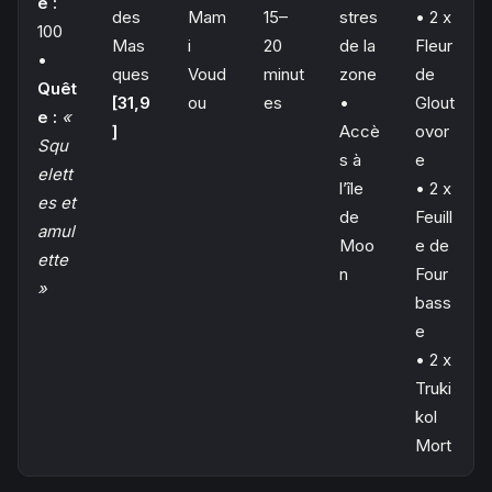
é :
des
Mam
15–
stres
• 2 x
100
Mas
i
20
de la
Fleur
•
ques
Voud
minut
zone
de
Quêt
[31,9
ou
es
•
Glout
e :
«
]
Accè
ovor
Squ
s à
e
elett
l’île
• 2 x
es et
de
Feuill
amul
Moo
e de
ette
n
Four
»
bass
e
• 2 x
Truki
kol
Mort