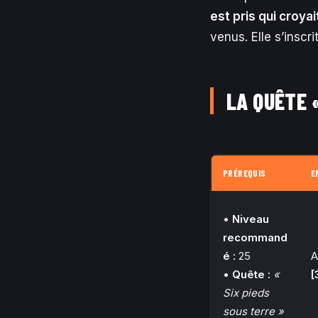
est pris qui croya
venus. Elle s’inscr
LA QUÊTE 
PRÉREQUIS
E
•
Niveau
recommand
é :
25
A
•
Quête :
«
[
Six pieds
sous terre »