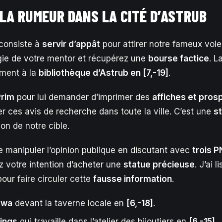
LA RUMEUR DANS LA CITÉ D’ASTRUB
l consiste à
servir d’appât
pour attirer notre fameux vol
égie de votre mentor et récupérez une
bourse factice
. L
ment à la
bibliothèque d’Astrub en [7,-19]
.
Prim
pour lui demander d’imprimer des
affiches et pros
r ces avis de recherche dans toute la ville. C’est une
s
tion de notre cible.
 manipuler l’opinion publique en discutant avec
trois P
 votre intention d’acheter une
statue précieuse
. J’ai 
our faire circuler cette
fausse information
.
awa
devant la taverne locale en
[6,-18]
.
Sings
qui travaille dans l’atelier des bijoutiers en
[6,-15]
.