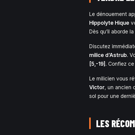
Le dénouement app
Hippolyte Hique
vo
Dès qu’il aborde la
Discutez immédiate
milice d’Astrub
. V
[5,-19]
. Confiez c
Le milicien vous ré
Victor
, un ancien
sol pour une derni
LES RÉCOM