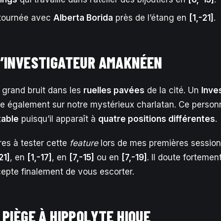
 tournée avec
Alberta Borida
près de l’étang en
[1,-21]
.
’INVESTIGATEUR AMAKNÉEN
t grand bruit dans les
ruelles pavées
de la cité. Un
Inve
e également sur notre mystérieux charlatan. Ce perso
able
puisqu’il apparaît à
quatre positions différentes
.
res à tester cette
feature
lors de mes premières session
21]
, en
[1,-17]
, en
[7,-15]
ou en
[7,-19]
. Il doute fortemen
epte finalement de vous escorter.
 PIÈGE À HIPPOLYTE HIQUE