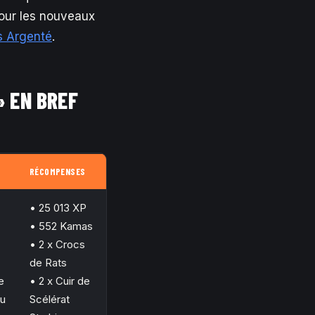
ur les nouveaux
s Argenté
.
» EN BREF
RÉCOMPENSES
• 25 013 XP
• 552 Kamas
• 2 x Crocs
de Rats
e
• 2 x Cuir de
eu
Scélérat