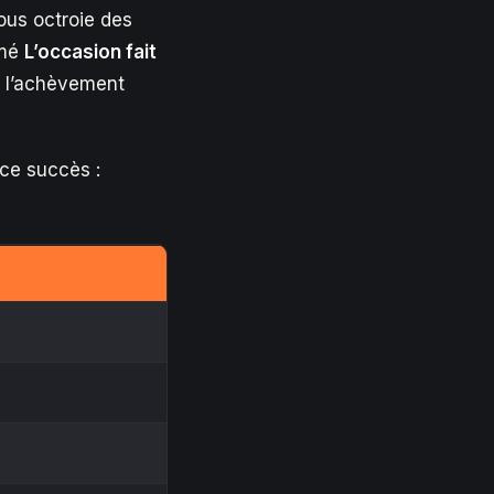
ous octroie des
mmé
L’occasion fait
t l’achèvement
 ce succès :