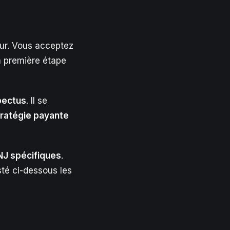
eur. Vous acceptez
a première étape
pectus
. Il se
tratégie payante
NJ spécifiques
.
listé ci-dessous les