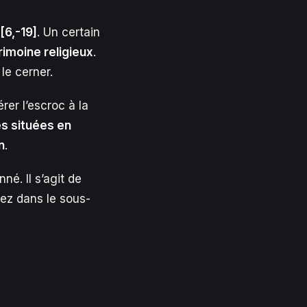
[6,-19]
. Un certain
rimoine religieux
.
le cerner.
er l’escroc à la
s situées en
n
.
é. Il s’agit de
ez dans le sous-