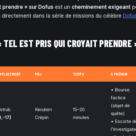
it prendre » sur Dofus
est un
cheminement exigeant
po
it directement dans la série de missions du célèbre
Dofu
« TEL EST PRIS QUI CROYAIT PRENDRE 
MPLACEMENT
PNJ
TEMPS
À PRÉVOIR
• Bourse
factice
(objet de
strub
Kerubim
15–20
quête)
3,-17]
Crépin
minutes
• Escorte d
l’Investigat