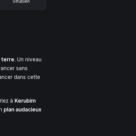
Strubien
 terre
. Un niveau
ancer sans
ancer dans cette
rlez à
Kerubim
on
plan audacieux